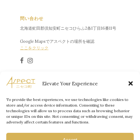
問い合わせ
北海道虻田郡倶知安町ニセコひらふ2条1丁目16番11号
Google Mapsでアスペクトの場所を確認
ここをクリック
Elevate Your Experience
冬季限定の緊急連絡先:
+8190-5987-3195
To provide the best experiences, we use technologies like cookies to
store and/or access device information. Consenting to these
technologies will allow us to process data such as browsing behavior
or unique IDs on this site. Not consenting or withdrawing consent, may
adversely affect certain features and functions.
© 2026, Aspect Properties Japan
Accept