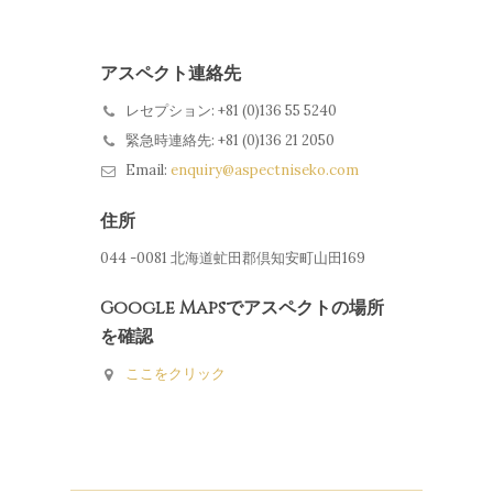
ビデオギャラリー
ニセコ
宿泊
交通アクセスのご案内
アスペクト連絡先
お問い合わ
冬
レセプション: +81 (0)136 55 5240
パッケージ
夏
日本語
緊急時連絡先: +81 (0)136 21 2050
ニセコ
Email:
enquiry@aspectniseko.com
お食事処
お問い合わせ
ENG
住所
日本語
044 -0081 北海道虻田郡倶知安町山田169
Google Mapsでアスペクトの場所
を確認
ここをクリック