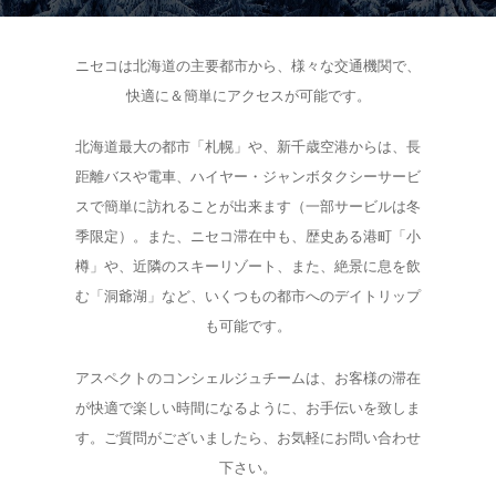
ニセコは北海道の主要都市から、様々な交通機関で、
快適に＆簡単にアクセスが可能です。
北海道最大の都市「札幌」や、新千歳空港からは、長
距離バスや電車、ハイヤー・ジャンボタクシーサービ
スで簡単に訪れることが出来ます（一部サービルは冬
季限定）。また、ニセコ滞在中も、歴史ある港町「小
樽」や、近隣のスキーリゾート、また、絶景に息を飲
む「洞爺湖」など、いくつもの都市へのデイトリップ
宿泊
も可能です。
交通アクセ
アパートメント
アスペクトのコンシェルジュチームは、お客様の滞在
が快適で楽しい時間になるように、お手伝いを致しま
のご案内
コンシェルジュ
す。ご質問がございましたら、お気軽にお問い合わせ
フォトギャラリー
パッケージ
下さい。